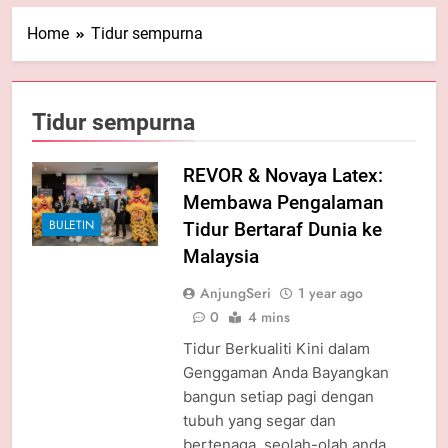
Home
Tidur sempurna
Tidur sempurna
REVOR & Novaya Latex:
2
Membawa Pengalaman
10 KHASIAT HALIA RAMAI TAK
BULETIN
Tidur Bertaraf Dunia ke
TAHU, LEPAS NI BOLEH MULA
AMALKAN
Malaysia
KATA ORANG...
UMUM
AnjungSeri
1 year ago
3
0
4 mins
CARA NAK BERSIHKAN ‘AIR
Tidur Berkualiti Kini dalam
FRYER’ DENGAN MUDAH
Genggaman Anda Bayangkan
KATA ORANG...
UMUM
bangun setiap pagi dengan
tubuh yang segar dan
4
bertenaga, seolah-olah anda