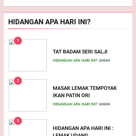
1
MODAL TAK SAMPAI RM5.00
HIDANGAN APA HARI INI?
PUN! INI CARA NAK CUCI
MESIN BASUH PALING
KATA ORANG...
BERKESAN
1
2
TAT BADAM SERI SALJI
10 KHASIAT HALIA RAMAI TAK
HIDANGAN APA HARI INI?
UMUM
TAHU, LEPAS NI BOLEH MULA
AMALKAN
KATA ORANG...
UMUM
2
3
MASAK LEMAK TEMPOYAK
CARA NAK BERSIHKAN ‘AIR
IKAN PATIN ORI
FRYER’ DENGAN MUDAH
HIDANGAN APA HARI INI?
UMUM
KATA ORANG...
UMUM
3
4
HIDANGAN APA HARI INI :
PETUA HILANGKAN HABUK
LEMAK UDANG