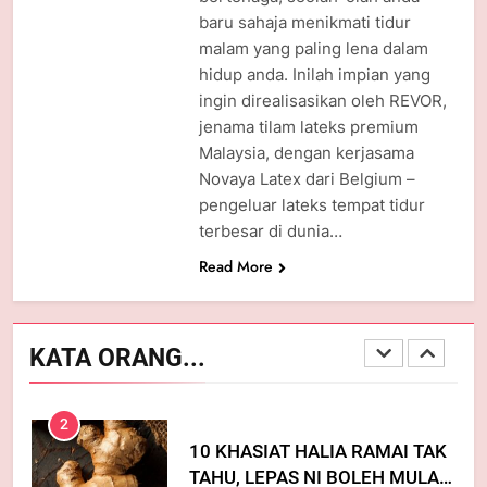
PETUA HILANGKAN HABUK
baru sahaja menikmati tidur
DALAM RUMAH
malam yang paling lena dalam
hidup anda. Inilah impian yang
KATA ORANG...
UMUM
ingin direalisasikan oleh REVOR,
jenama tilam lateks premium
5
Malaysia, dengan kerjasama
ELAK DAPUR BAU HAMIS BILA
Novaya Latex dari Belgium –
LEPAS MEMASAK
pengeluar lateks tempat tidur
KATA ORANG...
UMUM
terbesar di dunia…
Read More
1
MODAL TAK SAMPAI RM5.00
PUN! INI CARA NAK CUCI
KATA ORANG...
MESIN BASUH PALING
KATA ORANG...
BERKESAN
2
10 KHASIAT HALIA RAMAI TAK
TAHU, LEPAS NI BOLEH MULA