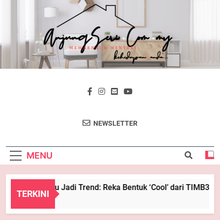
Skip
to
content
AnjungSeri
Mewarnai & Menyeri
NEWSLETTER
MENU
Bila Kayu Jadi Trend: Reka Bentuk ‘Cool’ dari TIMB3R D
TERKINI
1 Year Ago